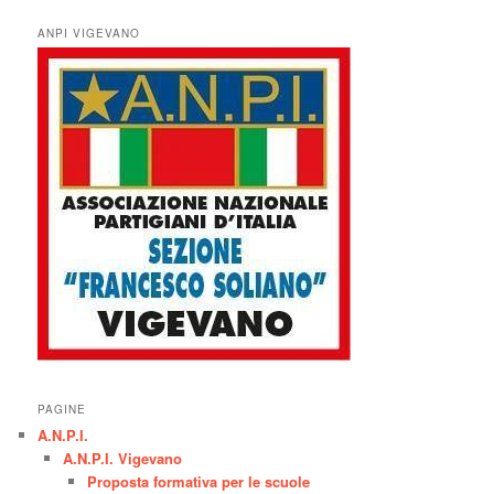
r
c
ANPI VIGEVANO
a
PAGINE
A.N.P.I.
A.N.P.I. Vigevano
Proposta formativa per le scuole