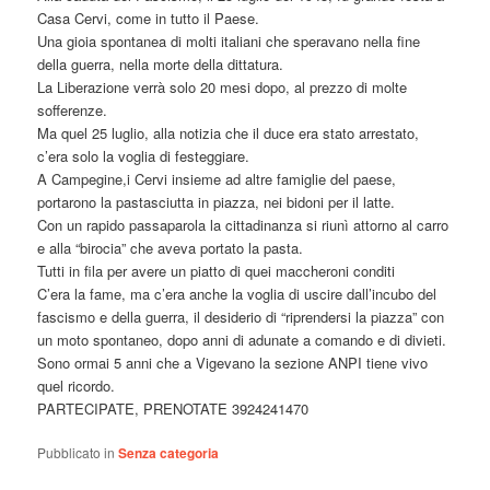
Casa Cervi, come in tutto il Paese.
Una gioia spontanea di molti italiani che speravano nella fine
della guerra, nella morte della dittatura.
La Liberazione verrà solo 20 mesi dopo, al prezzo di molte
sofferenze.
Ma quel 25 luglio, alla notizia che il duce era stato arrestato,
c’era solo la voglia di festeggiare.
A Campegine,i Cervi insieme ad altre famiglie del paese,
portarono la pastasciutta in piazza, nei bidoni per il latte.
Con un rapido passaparola la cittadinanza si riunì attorno al carro
e alla “birocia” che aveva portato la pasta.
Tutti in fila per avere un piatto di quei maccheroni conditi
C’era la fame, ma c’era anche la voglia di uscire dall’incubo del
fascismo e della guerra, il desiderio di “riprendersi la piazza” con
un moto spontaneo, dopo anni di adunate a comando e di divieti.
Sono ormai 5 anni che a Vigevano la sezione ANPI tiene vivo
quel ricordo.
PARTECIPATE, PRENOTATE 3924241470
Pubblicato in
Senza categoria