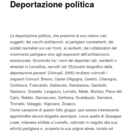
Deportazione politica
La deportazione politica, che presenta al suo interno vari
soggetti: dai vecchi antifascisti, ai partigiani combattenti, dai
soldati rastrellati sui vari fronti, ai renitenti, dai collaboratori del
movimento partigiano sino agli esponenti dell’antifascismo
esistenziale. Scorrendo tra i nomi dei deportati nati, residenti o
arrestati in Lomellina, raccolti nel “
Dizionario biografico della
deportazione pavese
” (Unicopli, 2005) risultano coinvolti i
seguenti Comuni: Breme, Castel d’Agogna, Ceretto, Cilavegna,
Confienza, Frascarolo, Galliavola, Gambarana, Gambolò,
Garlasco, Gropello, Langosco, Lomello, Mede, Mortara, Pieve del
Cairo, Robbio, Sannazzaro, Sartirana, Scaldasole, Semiana,
Tromello, Valeggio, Vigevano, Zinasco.
Come campione di questo folto gruppo, può essere interessante
approfondire alcune biografie esemplari, come quella di
Giuseppe
Loew
, milanese sfollato a Lomello, catturato in seguito alla sua
attività partigiana e, scoperta la sua origine ebrea, inviato ad