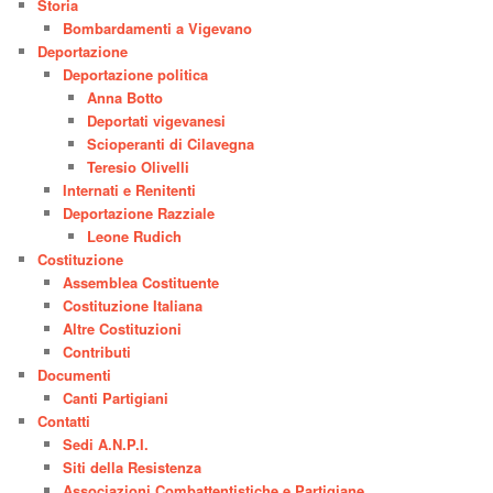
Storia
Bombardamenti a Vigevano
Deportazione
Deportazione politica
Anna Botto
Deportati vigevanesi
Scioperanti di Cilavegna
Teresio Olivelli
Internati e Renitenti
Deportazione Razziale
Leone Rudich
Costituzione
Assemblea Costituente
Costituzione Italiana
Altre Costituzioni
Contributi
Documenti
Canti Partigiani
Contatti
Sedi A.N.P.I.
Siti della Resistenza
Associazioni Combattentistiche e Partigiane