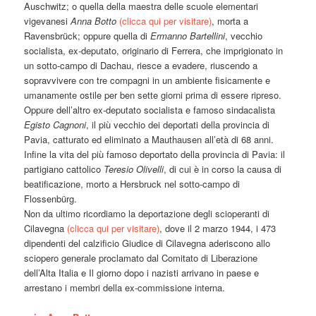
Auschwitz; o quella della maestra delle scuole elementari
vigevanesi
Anna Botto
(clicca qui per visitare)
, morta a
Ravensbrück; oppure quella di
Ermanno Bartellini
, vecchio
socialista, ex-deputato, originario di Ferrera, che imprigionato in
un sotto-campo di Dachau, riesce a evadere, riuscendo a
sopravvivere con tre compagni in un ambiente fisicamente e
umanamente ostile per ben sette giorni prima di essere ripreso.
Oppure dell’altro ex-deputato socialista e famoso sindacalista
Egisto Cagnoni
, il più vecchio dei deportati della provincia di
Pavia, catturato ed eliminato a Mauthausen all’età di 68 anni.
Infine la vita del più famoso deportato della provincia di Pavia: il
partigiano cattolico
Teresio Olivelli
, di cui è in corso la causa di
beatificazione, morto a Hersbruck nel sotto-campo di
Flossenbürg.
Non da ultimo ricordiamo la deportazione degli scioperanti di
Cilavegna
(clicca qui per visitare)
, dove il 2 marzo 1944, i 473
dipendenti del calzificio Giudice di Cilavegna aderiscono allo
sciopero generale proclamato dal Comitato di Liberazione
dell’Alta Italia e Il giorno dopo i nazisti arrivano in paese e
arrestano i membri della ex-commissione interna.