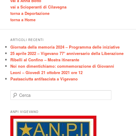
vai a Anna Botto
vai a Scioperanti di Cilavegna
torna a Deportazione
torna a Home
ARTICOLI RECENTI
Giornata della memoria 2024 – Programma delle iniziative
25 aprile 2022 – Vigevano 77° anniversario della Liberazione
Ribelli al Confino – Mostra itinerante
Noi non dimentichiamo: commemorazione di Giovanni
Leoni – Giovedì 21 ottobre 2021 ore 12
Pastasciutta antifascista a Vigevano
C
e
r
c
ANPI VIGEVANO
a